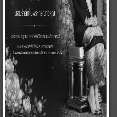
อพาร์ทเม้นต์/อาคาร
โรงงาน/โกดัง
โรงแรม/รีสอร์ท
พาณิชย์
ที่ดิน
ต่ำกว่าทุน
ที่ดินพร้อมกิจการ
ผลงานของเรา