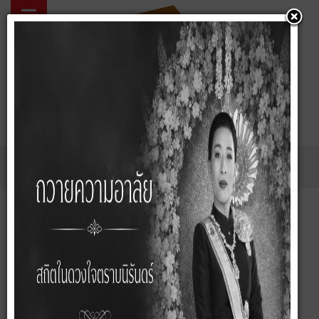
02 057 5424
คุณอยู่ที่:
หน้าหลัก
ทรัพย์
อพาร์ทเม้นต์/อาคารพาณิชย์
ขาย/เช่า ตึกออฟฟิศ 2คูหา 5.5 ชั้น (หลังริม) เนื้อที่ 41.5 ตร.ว. ซอย
รามอินทรา 15 แขวงอนุเสาวรีย์ เขตบางเขน
บ้านเดี่ยว/บ้านแฝด
ทาวน์เฮ้าส์/ทาวน์โฮม
คอนโดมิเนียม