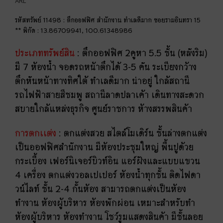
ARL
รหัสทรัพย์ 11498 : ตึกออฟฟิศ สำนักงาน ทำเลดีมาก ซอยรามอินทรา 15
** พิกัด : 13.86709941, 100.61348986
ประเภททรัพย์สิน
: ตึกออฟฟิศ 2คูหา 5.5 ชั้น (หลังริม)
มี 7 ห้องน้ำ จอดรถหน้าตึกได้ 3-5 คัน ระเบียงกว้าง
ตึกหันหน้าทางทิศใต้ ทำเลดีมาก น่าอยู่ ใกล้สถานี
รถไฟฟ้าสายสีชมพู สถานีลาดปลาเค้า เดินทางสะดวก
สบายใกล้แหล่งธุรกิจ ศูนย์ราชการ ห้างสรรพสินค้า
การตกเเต่ง
: ตกแต่งสวย สไตล์โมเดิร์น ชั้นล่างตกแต่ง
เป็นออฟฟิศสำนักงาน มีห้องประชุมใหญ่ พื้นปูด้วย
กระเบื้อง เฟอร์นิเจอร์บิวท์อิน แอร์ฝังและแบบแขวน
4 เครื่อง ตกแต่งวอลเปเปอร์ ห้องน้ำทุกชั้น ติดไฟดา
วน์ไลท์ ชั้น 2-4 กั้นห้อง สามารถตกแต่งเป็นห้อง
ทำงาน ห้องผู้บริหาร ห้องพักผ่อน เหมาะสำหรับทำ
ห้องผู้บริหาร ห้องทำงาน โชว์รูมแสดงสินค้า มีชั้นลอย