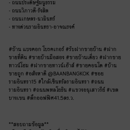
- ถนนประดิษฐ์มนูธรรม
- ถนนวิภาวดี-รังสิต
- ถนนเกษตร-นวมินทร์
- ทางด่วนรามอินทรา-อาจณรงค์
#บ้าน แบงคอก โบรคเกอร์ #รับฝากขายบ้าน #ฝาก
ขายที่ดิน #ขายบ้านมือสอง #ขายบ้านเดี่ยว #ฝากขาย
ทาวน์โฮม #ฝากขายทาวน์เฮ้าส์ #ขายคอนโด #บ้าน
ขายถูก #อสังหาดี @BAANBANGKOK #ซอย
รามอินทรา15 #ใกล้เซ็นทรัลรามอินทรา #ถนน
รามอินทรา #ถนนพหลโยธิน #แขวงอนุเสาวรีย์ #เขต
บางเขน #ตึกออฟฟิศ41.5ตร.ว.
**
สอบถามข้อมูล**