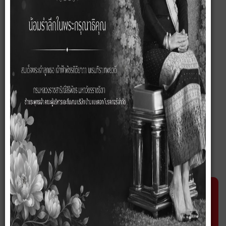
อพาร์ทเม้นต์/อาคาร
โรงงาน/โกดัง
โรงแรม/รีสอร์ท
พาณิชย์
ที่ดิน
ต่ำกว่าทุน
ที่ดินพร้อมกิจการ
คีย์เวิร์ด: