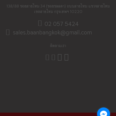
138/88 ซอยสายไหม​ 34 (ซอยชลลดา) ถนนสายไหม แขวงสายไหม
เขตสายไหม กรุงเทพฯ 10220
02 057 5424
sales.baanbangkok@gmail.com
ติดตามเรา