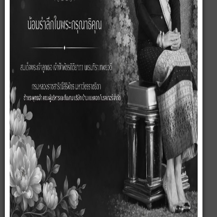
อพาร์ทเม้นต์/อาคาร
โรงงาน/โกดัง
โรงแรม/รีสอร์ท
พาณิชย์
ที่ดิน
ต่ำกว่าทุน
ที่ดินพร้อมกิจการ
รายการผู้ขาย