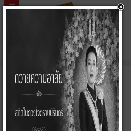
02 057 5424
คุณอยู่ที่:
หน้าหลัก
ทีมงานมืออาชีพ
บ้านเดี่ยว/บ้านแฝด
ทาวน์เฮ้าส์/ทาวน์โฮม
คอนโดมิเนียม