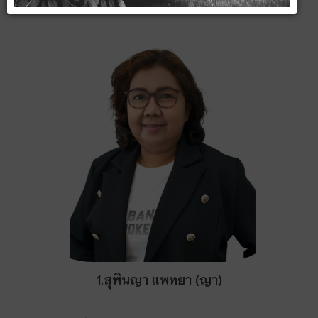
1.สุพินญา แพทยา (ญา)